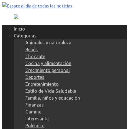
Skip
to
content
Inicio
Categorias
Animales y naturaleza
Bebés
Chocante
Cocina y alimentación
Crecimiento personal
Deportes
Entretenimiento
Estilo de Vida Saludable
Familia, niños y educación
Finanzas
Gaming
Interesante
Polémico