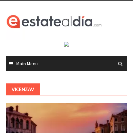
Skip
to
content
Main Menu
VICENZAV