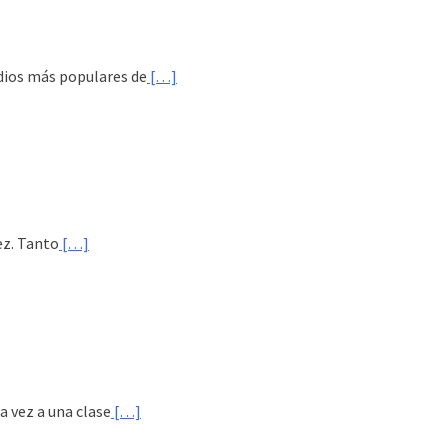
adios más populares de
[…]
ez. Tanto
[…]
a vez a una clase
[…]