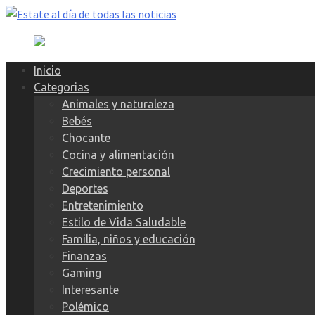
Skip
to
content
Inicio
Categorias
Animales y naturaleza
Bebés
Chocante
Cocina y alimentación
Crecimiento personal
Deportes
Entretenimiento
Estilo de Vida Saludable
Familia, niños y educación
Finanzas
Gaming
Interesante
Polémico