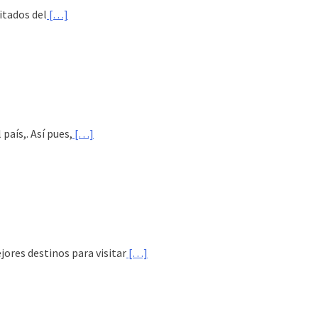
itados del
[…]
aís,. Así pues,
[…]
jores destinos para visitar
[…]