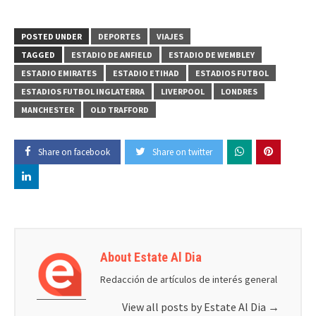
POSTED UNDER
DEPORTES
VIAJES
TAGGED
ESTADIO DE ANFIELD
ESTADIO DE WEMBLEY
ESTADIO EMIRATES
ESTADIO ETIHAD
ESTADIOS FUTBOL
ESTADIOS FUTBOL INGLATERRA
LIVERPOOL
LONDRES
MANCHESTER
OLD TRAFFORD
Share on facebook
Share on twitter
About Estate Al Dia
Redacción de artículos de interés general
View all posts by Estate Al Dia
→