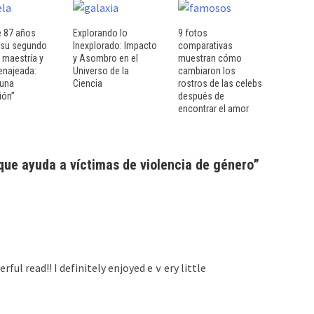
e 87 años
Explorando lo
9 fotos
 su segundo
Inexplorado: Impacto
comparativas
e maestría y
y Asombro en el
muestran cómo
najeada:
Universo de la
cambiaron los
 una
Ciencia
rostros de las celebs
ión”
después de
encontrar el amor
ue ayuda a víctimas de violencia de género
”
rful read!! I definitely enjoyed eｖery little