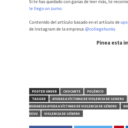
Si te has quedado con ganas de leer más, te recomi
le llego un zumo.
Contenido del artículo basado en el artículo de
ups
de Instagram de la empresa:
@collegehunks
Pinea esta i
POSTED UNDER
CHOCANTE
POLÉMICO
TAGGED
AYUDAS A VÍCTIMAS DE VIOLENCIA DE GENERO
MUDANZAS AYUDA A VÍCTIMAS DE VIOLENCIA DE GÉNERO
NO
EEUU
VIOLENCIA DE GÉNERO