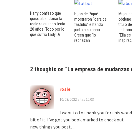
Harry confesó que
Hijos de Piqué
Mujer d
quiso abandonar la
mostraron “cara de
obtiene
realeza cuando tenía
fastidio” estando
título d
20 años. Todo por lo
junto a su papá.
es home
que sufrió Lady Di
Creen que ‘lo
“Ella es
rechazan’
inspirac
2 thoughts on “
La empresa de mudanzas q
rosie
10/03/2022 a las 15:03
І want to to thank you for this wonde
bit of it. I’ve got you book marked to check out
new things you post…