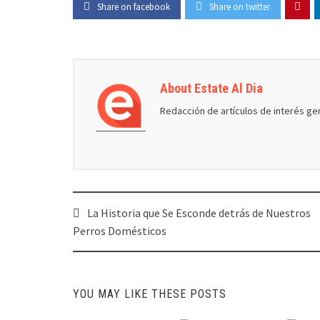
Share on facebook
Share on twitter
About Estate Al Dia
Redacción de artículos de interés ge
Post
La Historia que Se Esconde detrás de Nuestros
navigation
Perros Domésticos
YOU MAY LIKE THESE POSTS