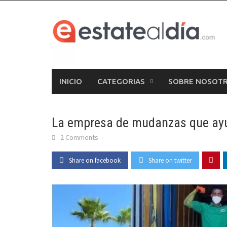
Skip
to
content
INICIO
CATEGORIAS
SOBRE NOSOT
La empresa de mudanzas que ayud
2 Comments
Share on facebook
Share on twitter