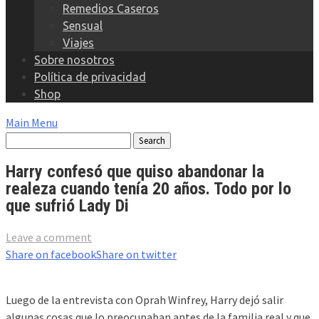
Remedios Caseros
Sensual
Viajes
Sobre nosotros
Política de privacidad
Shop
Main Menu
Harry confesó que quiso abandonar la
realeza cuando tenía 20 años. Todo por lo
que sufrió Lady Di
Leave a comment
Share on facebook
Share on twitter
Luego de la entrevista con Oprah Winfrey, Harry dejó salir
algunas cosas que lo preocupaban antes de la familia real y que