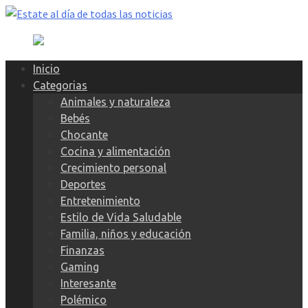
Skip
to
content
Inicio
Categorias
Animales y naturaleza
Bebés
Chocante
Cocina y alimentación
Crecimiento personal
Deportes
Entretenimiento
Estilo de Vida Saludable
Familia, niños y educación
Finanzas
Gaming
Interesante
Polémico