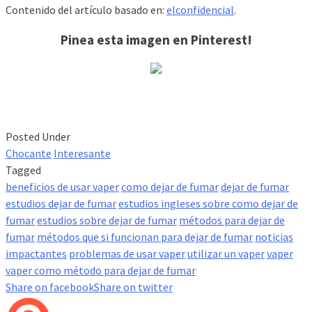
Contenido del artículo basado en:
elconfidencial
.
Pinea esta imagen en Pinterest!
Posted Under
Chocante
Interesante
Tagged
beneficios de usar vaper
como dejar de fumar
dejar de fumar
estudios dejar de fumar
estudios ingleses sobre como dejar de
fumar
estudios sobre dejar de fumar
métodos para dejar de
fumar
métodos que si funcionan para dejar de fumar
noticias
impactantes
problemas de usar vaper
utilizar un vaper
vaper
vaper como método para dejar de fumar
Share on facebook
Share on twitter