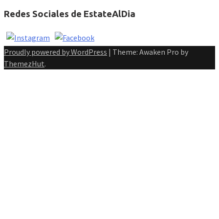
Redes Sociales de EstateAlDia
Proudly powered by WordPress
|
Theme: Awaken Pro by
ThemezHut
.