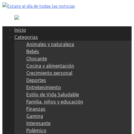
Skip
to
content
Inicio
Categorias
Animales y naturaleza
Bebés
Chocante
Cocina y alimentación
Crecimiento personal
Deportes
Entretenimiento
Estilo de Vida Saludable
Familia, niños y educación
Finanzas
Gaming
Interesante
Polémico