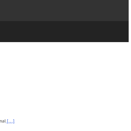
nal
[…]