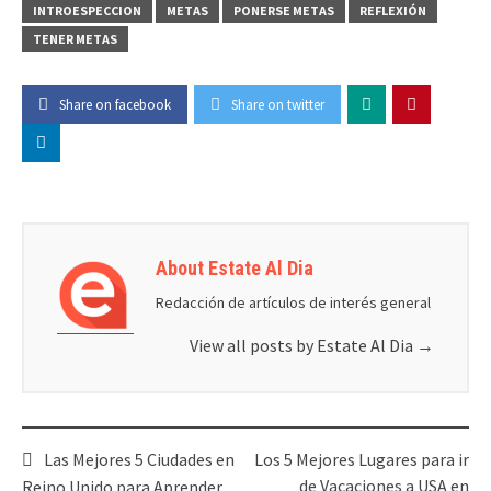
INTROESPECCION
METAS
PONERSE METAS
REFLEXIÓN
TENER METAS
Share on facebook
Share on twitter
About Estate Al Dia
Redacción de artículos de interés general
View all posts by Estate Al Dia
→
Post
Las Mejores 5 Ciudades en
Los 5 Mejores Lugares para ir
navigation
de Vacaciones a USA en
Reino Unido para Aprender