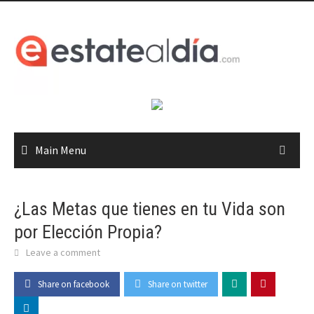
Skip
to
content
Main Menu
¿Las Metas que tienes en tu Vida son
por Elección Propia?
Leave a comment
Share on facebook
Share on twitter