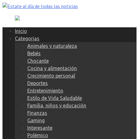
Skip
to
content
Inicio
Categorias
Animales y naturaleza
Bebés
Chocante
Cocina y alimentación
Crecimiento personal
Deportes
Entretenimiento
Estilo de Vida Saludable
Familia, niños y educación
Finanzas
Gaming
Interesante
Polémico