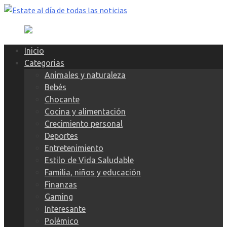
Skip
to
content
Inicio
Categorias
Animales y naturaleza
Bebés
Chocante
Cocina y alimentación
Crecimiento personal
Deportes
Entretenimiento
Estilo de Vida Saludable
Familia, niños y educación
Finanzas
Gaming
Interesante
Polémico