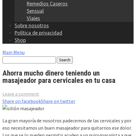
Remedios Caseros
Sensual
Viajes
Sobre nosotros
Política de privacidad
Shop
Main Menu
Ahorra mucho dinero teniendo un
masajeador para cervicales en tu casa
Leave a comment
Share on facebook
Share on twitter
La gran mayoría de nosotros padecemos de las cervicales y por
eso necesitamos un buen masajeador para quitarnos ese dolor.
Los que se lo pueden permitir acuden a un quiromasajista a que