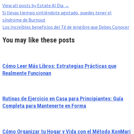
View all posts by Estate Al Dia
→
Post
Si llevas tiempo sintiéndote agotado, puedes tener el
navigation
síndrome de Burnout
Los Increíbles beneficios del Té de jengibre que Debes Conocer
You may like these posts
Cómo Leer Más Libros: Estrategias Prácticas que
Realmente Funcionan
Rutinas de Ejercicio en Casa para Principiantes: Guía
Completa para Mantenerte en Forma
Cómo Organizar tu Hogar y Vida con el Método KonMari