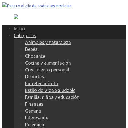
Skip
to
content
Inicio
Categorias
Animales y naturaleza
Bebés
Chocante
Cocina y alimentación
Crecimiento personal
Deportes
Entretenimiento
Estilo de Vida Saludable
Familia, niños y educación
Finanzas
Gaming
Interesante
Polémico