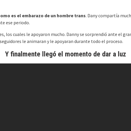
 como es el embarazo de un hombre trans
. Dany compartía much
te ese periodo.
ores, los cuales le apoyaron mucho. Danny se sorprendió ante el g
 seguidores le animaran y le apoyaran durante todo el proceso.
Y finalmente llegó el momento de dar a luz