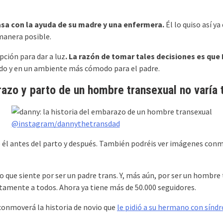
casa con la ayuda de su madre y una enfermera.
Él lo quiso así y
manera posible.
pción para dar a luz
. La razón de tomar tales decisiones es que
ajado y en un ambiente más cómodo para el padre.
azo y parto de un hombre transexual no varía t
@instagram/dannythetransdad
l antes del parto y después. También podréis ver imágenes conmov
que siente por ser un padre trans. Y, más aún, por ser un hombre t
rtamente a todos. Ahora ya tiene más de 50.000 seguidores.
 conmoverá la historia de novio que
le pidió a su hermano con sínd