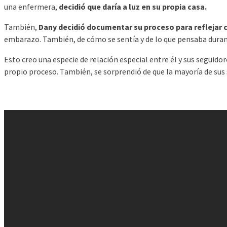
una enfermera,
decidió que daría a luz en su propia casa.
También,
Dany decidió documentar su proceso para reflejar
embarazo. También, de cómo se sentía y de lo que pensaba duran
Esto creo una especie de relación especial entre él y sus seguid
propio proceso. También, se sorprendió de que la mayoría de sus