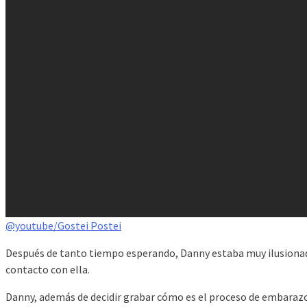
@youtube/Gostei Postei
Después de tanto tiempo esperando, Danny estaba muy ilusionado
contacto con ella.
Danny, además de decidir grabar cómo es el proceso de embarazo 