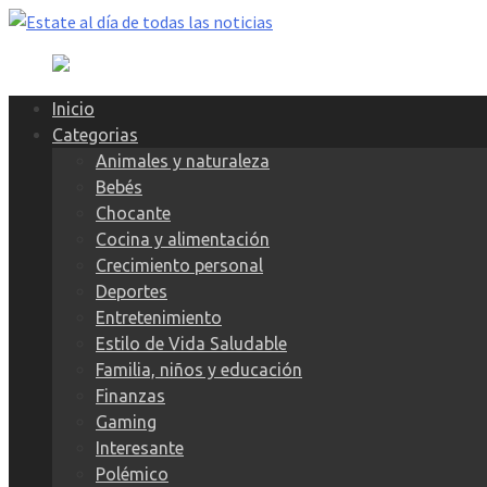
Skip
to
content
Inicio
Categorias
Animales y naturaleza
Bebés
Chocante
Cocina y alimentación
Crecimiento personal
Deportes
Entretenimiento
Estilo de Vida Saludable
Familia, niños y educación
Finanzas
Gaming
Interesante
Polémico