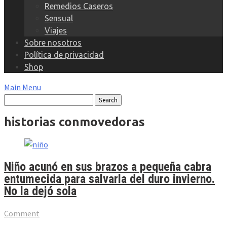
Remedios Caseros
Sensual
Viajes
Sobre nosotros
Política de privacidad
Shop
Main Menu
historias conmovedoras
Niño acunó en sus brazos a pequeña cabra
entumecida para salvarla del duro invierno.
No la dejó sola
Comment