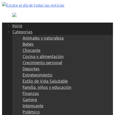
Skip
to
content
Inicio
Categorias
Animales y naturaleza
Bebés
Chocante
Cocina y alimentación
Crecimiento personal
Deportes
Entretenimiento
Estilo de Vida Saludable
Familia, niños y educación
Finanzas
Gaming
Interesante
Polémico