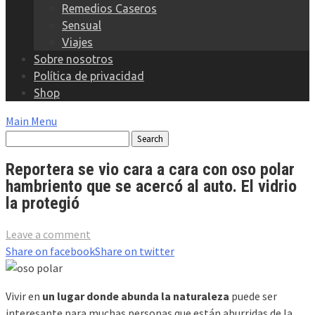
Remedios Caseros
Sensual
Viajes
Sobre nosotros
Política de privacidad
Shop
Main Menu
Reportera se vio cara a cara con oso polar
hambriento que se acercó al auto. El vidrio
la protegió
Leave a comment
Share on facebook
Share on twitter
Vivir en
un lugar donde abunda la naturaleza
puede ser
interesante para muchas personas que están aburridas de la