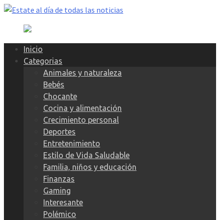
Skip
to
content
Inicio
Categorias
Animales y naturaleza
Bebés
Chocante
Cocina y alimentación
Crecimiento personal
Deportes
Entretenimiento
Estilo de Vida Saludable
Familia, niños y educación
Finanzas
Gaming
Interesante
Polémico