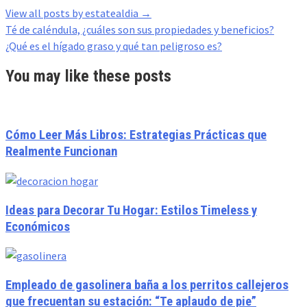
View all posts by estatealdia
→
Post
Té de caléndula, ¿cuáles son sus propiedades y beneficios?
navigation
¿Qué es el hígado graso y qué tan peligroso es?
You may like these posts
Cómo Leer Más Libros: Estrategias Prácticas que
Realmente Funcionan
Ideas para Decorar Tu Hogar: Estilos Timeless y
Económicos
Empleado de gasolinera baña a los perritos callejeros
que frecuentan su estación: “Te aplaudo de pie”