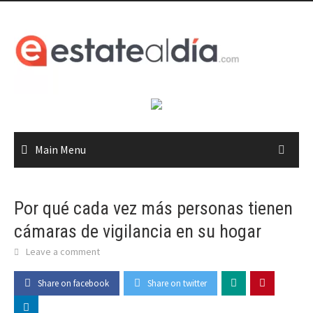
Skip
to
content
Main Menu
Por qué cada vez más personas tienen
cámaras de vigilancia en su hogar
Leave a comment
Share on facebook
Share on twitter