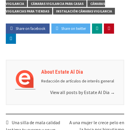
VIGILANCIA
CÁMARAS VIGILANCIA PARA CASAS
CÁMARAS
VIGILANCIAS PARA TIENDAS
INSTALACIÓN CÁMARAS VIGILANCIA
Share on facebook
Share on twitter
About Estate Al Dia
Redacción de artículos de interés general
View all posts by Estate Al Dia
→
Post
Una silla de mala calidad
A una mujer le crece pelo en
navigation
la boca por hirsutismo
lastima tu cuerpo y en un