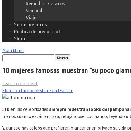
Remedios Caseros
Sensual
Viajes
Sobre nosotros
Política de privacidad
Shop
Main Menu
18 mujeres famosas muestran “su poco glamou
Leave a comment
Share on facebook
Share on twitter
Si bien las celebridades
siempre muestran looks despampana
menos cuando están en casa, relajándose, cocinando, leyendo
o 
Y, aunque hay celebs que prefieren mantener en privado su vida p