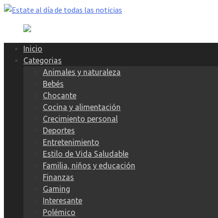
Skip
to
content
Inicio
Categorias
Animales y naturaleza
Bebés
Chocante
Cocina y alimentación
Crecimiento personal
Deportes
Entretenimiento
Estilo de Vida Saludable
Familia, niños y educación
Finanzas
Gaming
Interesante
Polémico