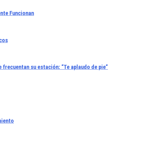
ente Funcionan
icos
e frecuentan su estación: “Te aplaudo de pie”
miento