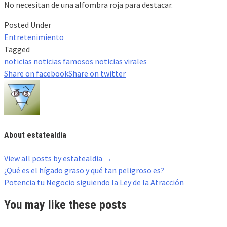
No necesitan de una alfombra roja para destacar.
Posted Under
Entretenimiento
Tagged
noticias
noticias famosos
noticias virales
Share on facebook
Share on twitter
About estatealdia
View all posts by estatealdia
→
Post
¿Qué es el hígado graso y qué tan peligroso es?
navigation
Potencia tu Negocio siguiendo la Ley de la Atracción
You may like these posts