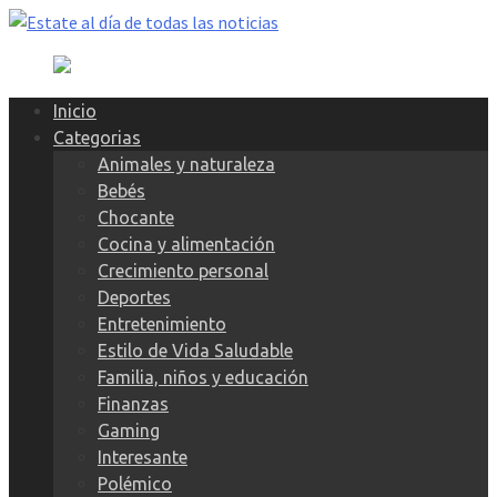
Skip
to
content
Inicio
Categorias
Animales y naturaleza
Bebés
Chocante
Cocina y alimentación
Crecimiento personal
Deportes
Entretenimiento
Estilo de Vida Saludable
Familia, niños y educación
Finanzas
Gaming
Interesante
Polémico