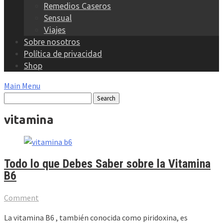
Remedios Caseros
Sensual
Viajes
Sobre nosotros
Política de privacidad
Shop
Main Menu
vitamina
Todo lo que Debes Saber sobre la Vitamina
B6
Comment
La vitamina B6 , también conocida como piridoxina, es