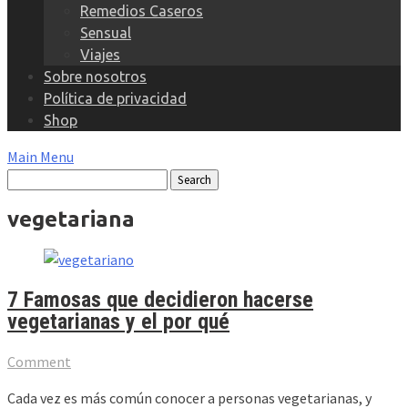
Remedios Caseros
Sensual
Viajes
Sobre nosotros
Política de privacidad
Shop
Main Menu
vegetariana
7 Famosas que decidieron hacerse
vegetarianas y el por qué
Comment
Cada vez es más común conocer a personas vegetarianas, y