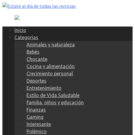
Skip
to
content
Inicio
Categorias
Animales y naturaleza
Bebés
Chocante
Cocina y alimentación
Crecimiento personal
Deportes
Entretenimiento
Estilo de Vida Saludable
Familia, niños y educación
Finanzas
Gaming
Interesante
Polémico