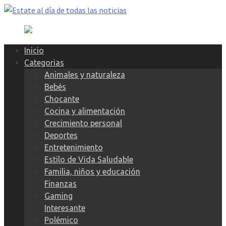
Skip
to
content
Inicio
Categorias
Animales y naturaleza
Bebés
Chocante
Cocina y alimentación
Crecimiento personal
Deportes
Entretenimiento
Estilo de Vida Saludable
Familia, niños y educación
Finanzas
Gaming
Interesante
Polémico