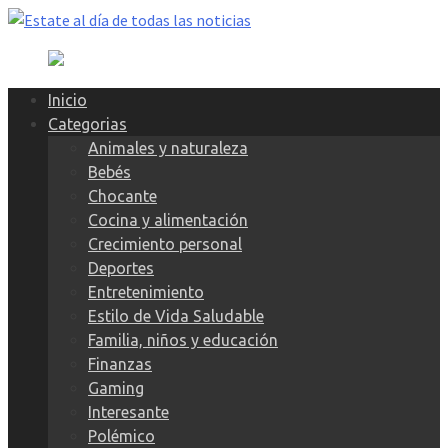
Skip
to
content
Inicio
Categorias
Animales y naturaleza
Bebés
Chocante
Cocina y alimentación
Crecimiento personal
Deportes
Entretenimiento
Estilo de Vida Saludable
Familia, niños y educación
Finanzas
Gaming
Interesante
Polémico