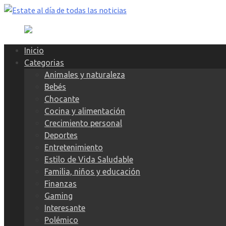
Skip
to
content
Inicio
Categorias
Animales y naturaleza
Bebés
Chocante
Cocina y alimentación
Crecimiento personal
Deportes
Entretenimiento
Estilo de Vida Saludable
Familia, niños y educación
Finanzas
Gaming
Interesante
Polémico