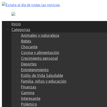
Skip
to
content
Inicio
Categorias
Animales y naturaleza
Bebés
Chocante
Cocina y alimentación
Crecimiento personal
Deportes
Entretenimiento
Estilo de Vida Saludable
Familia, niños y educación
Finanzas
Gaming
Interesante
Polémico