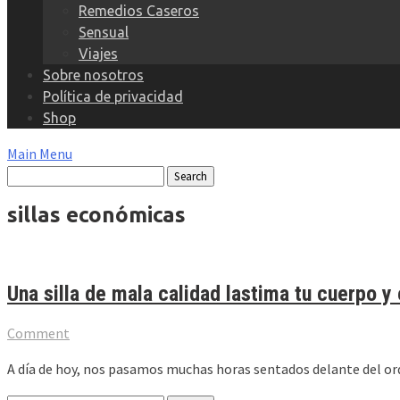
Remedios Caseros
Sensual
Viajes
Sobre nosotros
Política de privacidad
Shop
Main Menu
sillas económicas
Una silla de mala calidad lastima tu cuerpo y 
Comment
A día de hoy, nos pasamos muchas horas sentados delante del orde