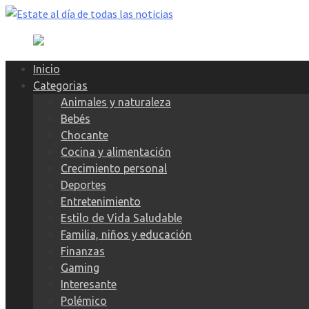
Skip
to
content
Inicio
Categorias
Animales y naturaleza
Bebés
Chocante
Cocina y alimentación
Crecimiento personal
Deportes
Entretenimiento
Estilo de Vida Saludable
Familia, niños y educación
Finanzas
Gaming
Interesante
Polémico