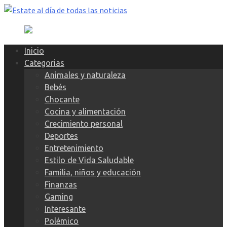
Skip
to
content
Inicio
Categorias
Animales y naturaleza
Bebés
Chocante
Cocina y alimentación
Crecimiento personal
Deportes
Entretenimiento
Estilo de Vida Saludable
Familia, niños y educación
Finanzas
Gaming
Interesante
Polémico