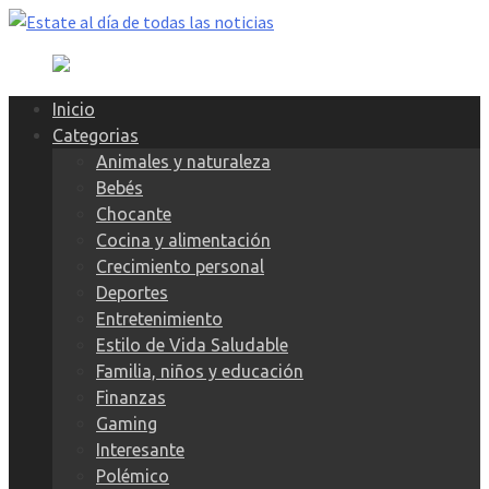
Skip
to
content
Inicio
Categorias
Animales y naturaleza
Bebés
Chocante
Cocina y alimentación
Crecimiento personal
Deportes
Entretenimiento
Estilo de Vida Saludable
Familia, niños y educación
Finanzas
Gaming
Interesante
Polémico