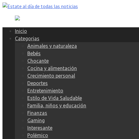
Skip
to
content
Inicio
Categorias
Animales y naturaleza
Bebés
Chocante
Cocina y alimentación
Crecimiento personal
Deportes
Entretenimiento
Estilo de Vida Saludable
Familia, niños y educación
Finanzas
Gaming
Interesante
Polémico