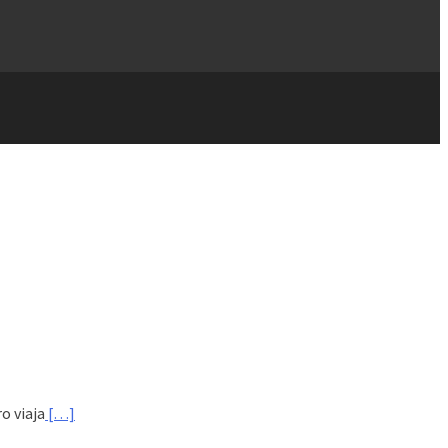
o viaja
[…]