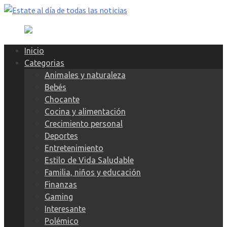
Skip
to
content
Inicio
Categorias
Animales y naturaleza
Bebés
Chocante
Cocina y alimentación
Crecimiento personal
Deportes
Entretenimiento
Estilo de Vida Saludable
Familia, niños y educación
Finanzas
Gaming
Interesante
Polémico