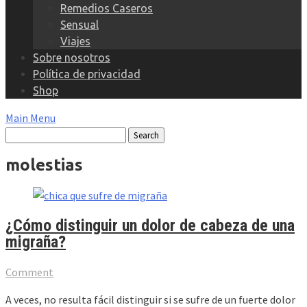
Remedios Caseros
Sensual
Viajes
Sobre nosotros
Política de privacidad
Shop
Main Menu
molestias
¿Cómo distinguir un dolor de cabeza de una
migraña?
Comment
A veces, no resulta fácil distinguir si se sufre de un fuerte dolor