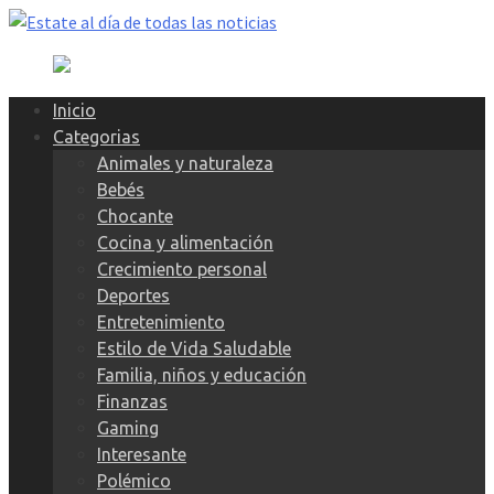
Skip
to
content
Inicio
Categorias
Animales y naturaleza
Bebés
Chocante
Cocina y alimentación
Crecimiento personal
Deportes
Entretenimiento
Estilo de Vida Saludable
Familia, niños y educación
Finanzas
Gaming
Interesante
Polémico