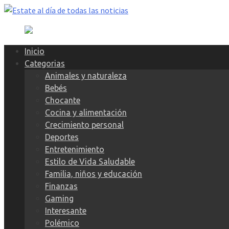
Skip
to
content
Inicio
Categorias
Animales y naturaleza
Bebés
Chocante
Cocina y alimentación
Crecimiento personal
Deportes
Entretenimiento
Estilo de Vida Saludable
Familia, niños y educación
Finanzas
Gaming
Interesante
Polémico