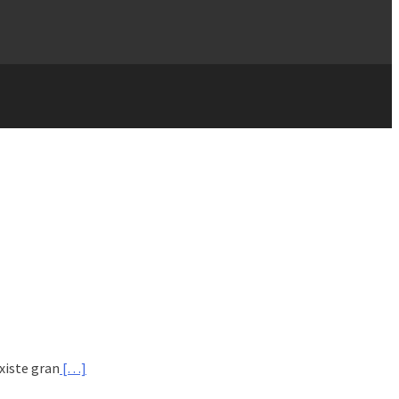
xiste gran
[…]