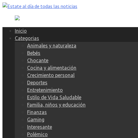
Skip
to
content
Inicio
Categorias
Animales y naturaleza
Bebés
Chocante
Cocina y alimentación
Crecimiento personal
Deportes
Entretenimiento
Estilo de Vida Saludable
Familia, niños y educación
Finanzas
Gaming
Interesante
Polémico