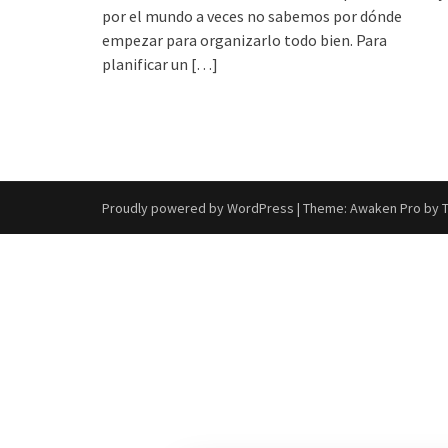
por el mundo a veces no sabemos por dónde
empezar para organizarlo todo bien. Para
planificar un
[…]
Proudly powered by WordPress
|
Theme: Awaken Pro by