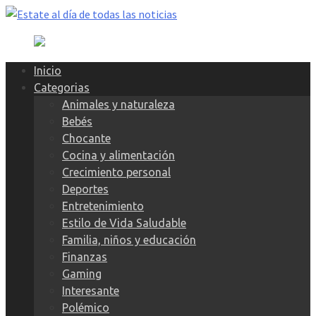
Skip
to
content
Inicio
Categorias
Animales y naturaleza
Bebés
Chocante
Cocina y alimentación
Crecimiento personal
Deportes
Entretenimiento
Estilo de Vida Saludable
Familia, niños y educación
Finanzas
Gaming
Interesante
Polémico