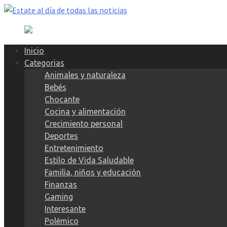
Skip
to
content
Inicio
Categorias
Animales y naturaleza
Bebés
Chocante
Cocina y alimentación
Crecimiento personal
Deportes
Entretenimiento
Estilo de Vida Saludable
Familia, niños y educación
Finanzas
Gaming
Interesante
Polémico