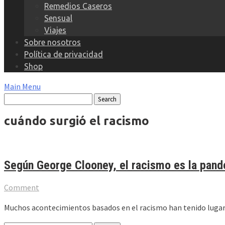
Remedios Caseros
Sensual
Viajes
Sobre nosotros
Política de privacidad
Shop
Main Menu
cuándo surgió el racismo
Según George Clooney, el racismo es la pan
Comment
Muchos acontecimientos basados en el racismo han tenido lugar 