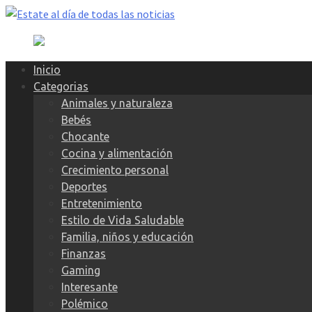
Skip
to
content
Inicio
Categorias
Animales y naturaleza
Bebés
Chocante
Cocina y alimentación
Crecimiento personal
Deportes
Entretenimiento
Estilo de Vida Saludable
Familia, niños y educación
Finanzas
Gaming
Interesante
Polémico