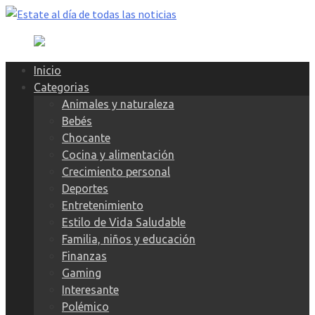
Skip
to
content
Inicio
Categorias
Animales y naturaleza
Bebés
Chocante
Cocina y alimentación
Crecimiento personal
Deportes
Entretenimiento
Estilo de Vida Saludable
Familia, niños y educación
Finanzas
Gaming
Interesante
Polémico