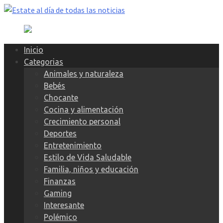
Skip
to
content
Inicio
Categorias
Animales y naturaleza
Bebés
Chocante
Cocina y alimentación
Crecimiento personal
Deportes
Entretenimiento
Estilo de Vida Saludable
Familia, niños y educación
Finanzas
Gaming
Interesante
Polémico