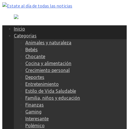
Skip
to
content
Inicio
Categorias
Animales y naturaleza
Bebés
Chocante
Cocina y alimentación
Crecimiento personal
Deportes
Entretenimiento
Estilo de Vida Saludable
Familia, niños y educación
Finanzas
Gaming
Interesante
Polémico