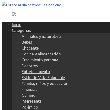
Skip
to
content
Inicio
Categorias
Animales y naturaleza
Bebés
Chocante
Cocina y alimentación
Crecimiento personal
Deportes
Entretenimiento
Estilo de Vida Saludable
Familia, niños y educación
Finanzas
Gaming
Interesante
Polémico