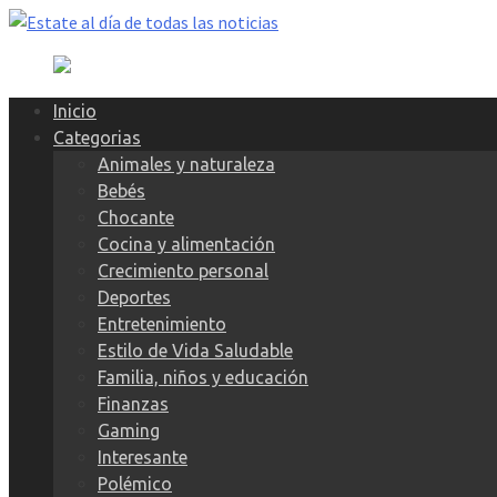
Skip
to
content
Inicio
Categorias
Animales y naturaleza
Bebés
Chocante
Cocina y alimentación
Crecimiento personal
Deportes
Entretenimiento
Estilo de Vida Saludable
Familia, niños y educación
Finanzas
Gaming
Interesante
Polémico