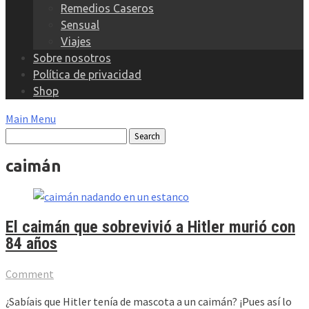
Remedios Caseros
Sensual
Viajes
Sobre nosotros
Política de privacidad
Shop
Main Menu
caimán
El caimán que sobrevivió a Hitler murió con
84 años
Comment
¿Sabíais que Hitler tenía de mascota a un caimán? ¡Pues así lo