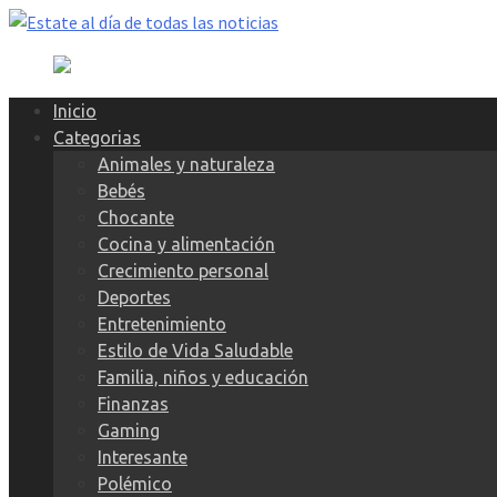
Skip
to
content
Inicio
Categorias
Animales y naturaleza
Bebés
Chocante
Cocina y alimentación
Crecimiento personal
Deportes
Entretenimiento
Estilo de Vida Saludable
Familia, niños y educación
Finanzas
Gaming
Interesante
Polémico