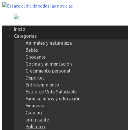
Skip
to
content
Inicio
Categorias
Animales y naturaleza
Bebés
Chocante
Cocina y alimentación
Crecimiento personal
Deportes
Entretenimiento
Estilo de Vida Saludable
Familia, niños y educación
Finanzas
Gaming
Interesante
Polémico