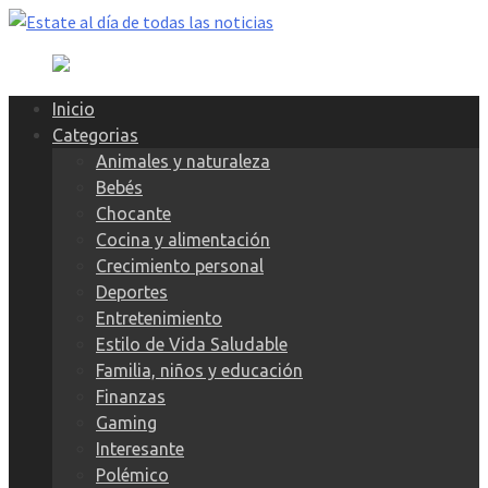
Skip
to
content
Inicio
Categorias
Animales y naturaleza
Bebés
Chocante
Cocina y alimentación
Crecimiento personal
Deportes
Entretenimiento
Estilo de Vida Saludable
Familia, niños y educación
Finanzas
Gaming
Interesante
Polémico