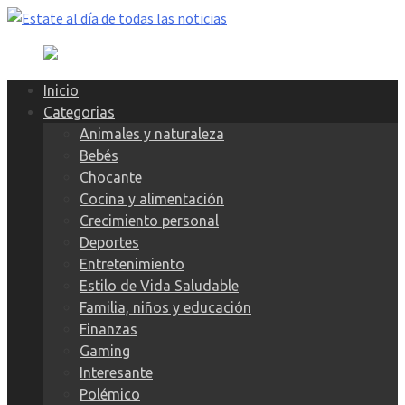
Skip
to
content
Inicio
Categorias
Animales y naturaleza
Bebés
Chocante
Cocina y alimentación
Crecimiento personal
Deportes
Entretenimiento
Estilo de Vida Saludable
Familia, niños y educación
Finanzas
Gaming
Interesante
Polémico