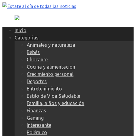
Skip
to
content
Inicio
Categorias
Animales y naturaleza
Bebés
Chocante
Cocina y alimentación
Crecimiento personal
Deportes
Entretenimiento
Estilo de Vida Saludable
Familia, niños y educación
Finanzas
Gaming
Interesante
Polémico