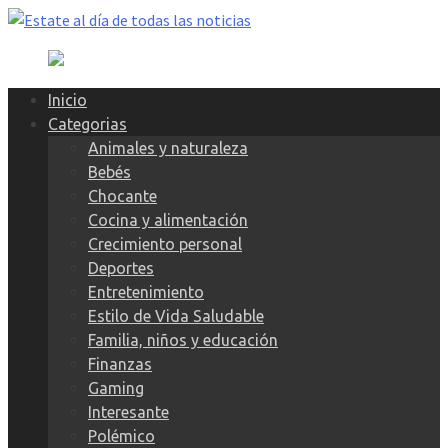
Skip
to
content
Inicio
Categorias
Animales y naturaleza
Bebés
Chocante
Cocina y alimentación
Crecimiento personal
Deportes
Entretenimiento
Estilo de Vida Saludable
Familia, niños y educación
Finanzas
Gaming
Interesante
Polémico