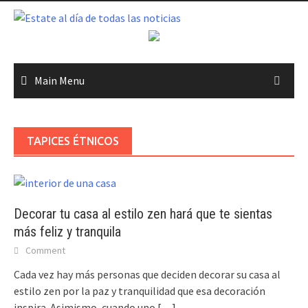
Skip
to
content
Main Menu
TAPICES ÉTNICOS
Decorar tu casa al estilo zen hará que te sientas
más feliz y tranquila
Comment
Cada vez hay más personas que deciden decorar su casa al
estilo zen por la paz y tranquilidad que esa decoración
inspira. Asimismo, cuando uno
[…]