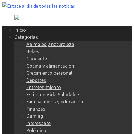
Skip
to
content
Inicio
Categorias
Animales y naturaleza
Bebés
Chocante
Cocina y alimentación
Crecimiento personal
Deportes
Entretenimiento
Estilo de Vida Saludable
Familia, niños y educación
Finanzas
Gaming
Interesante
Polémico