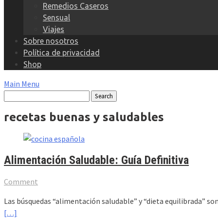
Remedios Caseros
Sensual
Viajes
Sobre nosotros
Política de privacidad
Shop
Main Menu
recetas buenas y saludables
Alimentación Saludable: Guía Definitiva
Comment
Las búsquedas “alimentación saludable” y “dieta equilibrada” son
[…]