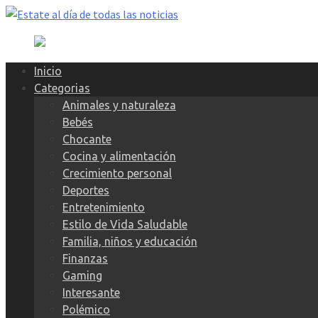
Skip
to
content
Inicio
Categorias
Animales y naturaleza
Bebés
Chocante
Cocina y alimentación
Crecimiento personal
Deportes
Entretenimiento
Estilo de Vida Saludable
Familia, niños y educación
Finanzas
Gaming
Interesante
Polémico